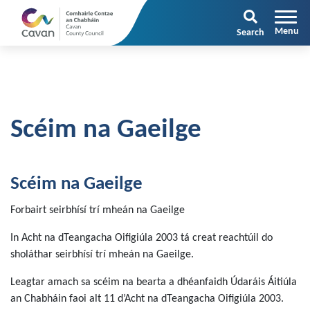
Search
Scéim na Gaeilge
Scéim na Gaeilge
Forbairt seirbhísí trí mheán na Gaeilge
In Acht na dTeangacha Oifigiúla 2003 tá creat reachtúil do
sholáthar seirbhísí trí mheán na Gaeilge.
Leagtar amach sa scéim na bearta a dhéanfaidh Údaráis Áitiúla
an Chabháin faoi alt 11 d’Acht na dTeangacha Oifigiúla 2003.