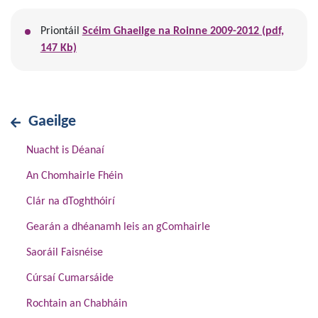
Priontáil
Scéim Ghaeilge na Roinne 2009-2012 (pdf,
147 Kb)
Gaeilge
Nuacht is Déanaí
An Chomhairle Fhéin
Clár na dToghthóirí
Gearán a dhéanamh leis an gComhairle
Saoráil Faisnéise
Cúrsaí Cumarsáide
Rochtain an Chabháin